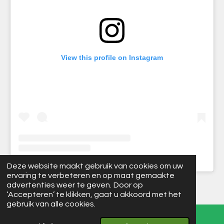
View this profile on Instagram
Deze website maakt gebruik van cookies om uw
ervaring te verbeteren en op maat gemaakte
© 2025 Maple Farm Adventures
advertenties weer te geven. Door op
‘Accepteren’ te klikken, gaat u akkoord met het
gebruik van alle cookies.