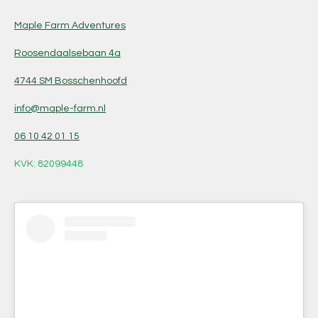
Maple Farm Adventures
Roosendaalsebaan 4a
4744 SM Bosschenhoofd
info@maple-farm.nl
06
10 42 01 15
KVK: 82099448