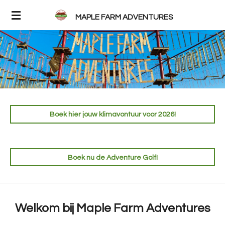
Ga
MAPLE FARM ADVENTURES
direct
naar
de
hoofdinhoud
Boek hier jouw klimavontuur voor 2026!
Boek nu de Adventure Golf!
Welkom bij
Maple Farm Adventures